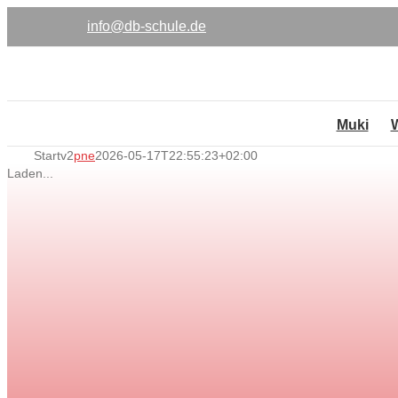
Zum
info@db-schule.de
Inhalt
springen
Muki
Startv2
pne
2026-05-17T22:55:23+02:00
Laden...