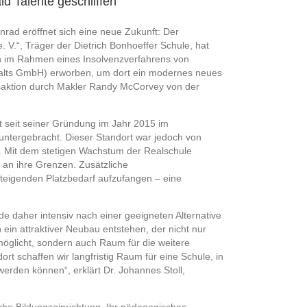
ld Talente geschliffen
rad eröffnet sich eine neue Zukunft: Der
. V.“, Träger der Dietrich Bonhoeffer Schule, hat
n im Rahmen eines Insolvenzverfahrens von
walts GmbH) erworben, um dort ein modernes neues
nsaktion durch Makler Randy McCorvey von der
t seit seiner Gründung im Jahr 2015 im
untergebracht. Dieser Standort war jedoch von
. Mit dem stetigen Wachstum der Realschule
an ihre Grenzen. Zusätzliche
eigenden Platzbedarf aufzufangen – eine
 daher intensiv nach einer geeigneten Alternative
ein attraktiver Neubau entstehen, der nicht nur
öglicht, sondern auch Raum für die weitere
rt schaffen wir langfristig Raum für eine Schule, in
erden können“, erklärt Dr. Johannes Stoll,
liche Bildungseinrichtung. Ihr pädagogisches