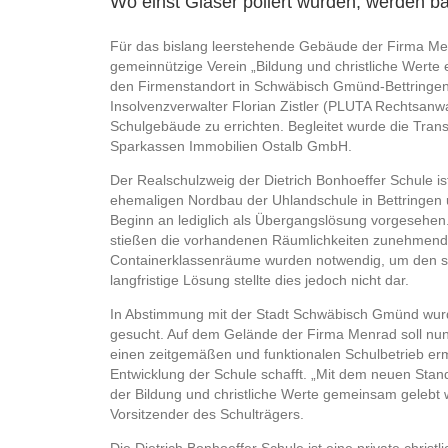
Wo einst Gläser poliert wurden, werden ba
Für das bislang leerstehende Gebäude der Firma Men
gemeinnützige Verein „Bildung und christliche Werte e
den Firmenstandort in Schwäbisch Gmünd-Bettringe
Insolvenzverwalter Florian Zistler (PLUTA Rechtsan
Schulgebäude zu errichten. Begleitet wurde die Tra
Sparkassen Immobilien Ostalb GmbH.
Der Realschulzweig der Dietrich Bonhoeffer Schule is
ehemaligen Nordbau der Uhlandschule in Bettringen 
Beginn an lediglich als Übergangslösung vorgesehen
stießen die vorhandenen Räumlichkeiten zunehmend 
Containerklassenräume wurden notwendig, um den st
langfristige Lösung stellte dies jedoch nicht dar.
In Abstimmung mit der Stadt Schwäbisch Gmünd wurde
gesucht. Auf dem Gelände der Firma Menrad soll nun 
einen zeitgemäßen und funktionalen Schulbetrieb erm
Entwicklung der Schule schafft. „Mit dem neuen Stando
der Bildung und christliche Werte gemeinsam gelebt w
Vorsitzender des Schulträgers.
Die Dietrich Bonhoeffer Schule ist eine private christ