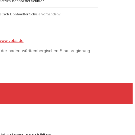
Dietrich Bonhoeffer Schule?
etrich Bonhoeffer Schule vorhanden?
www.vebs.de
Qs der baden-württembergischen Staatsregierung