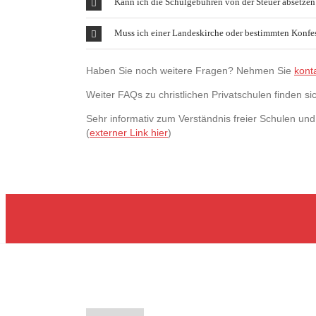
Kann ich die Schulgebühren von der Steuer absetzen
Muss ich einer Landeskirche oder bestimmten Konfe
Haben Sie noch weitere Fragen? Nehmen Sie
kont
Weiter FAQs zu christlichen Privatschulen finden 
Sehr informativ zum Verständnis freier Schulen und
(
externer Link hier
)